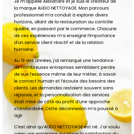
Je m’appelle Alexandre et je suis le créateur de
la marque AUDO NETTOYAGE. Mon parcours
professionnel m’a conduit à explorer divers
horizons, allant de la restauration au contrôle
qualité, en passant par le commerce. Chacune
de ces expériences m’a enseigné l’importance
d’un service client réactif et de la relation
humaine.
Au fil des années, j’ai remarqué une tendance :
de nombreuses entreprises semblaient perdre
de vue l’essence même de leur métier, à savoir
le contact humain et l’écoute des besoins des
clients. Les demandes restaient souvent sans
réponse, et la personnalisation des services
était mise de côté au profit d’une approche
standardisée. Cette déconnexion m’a poussé à
agir.
C’est ainsi qu’AUDO NETTOYAGE est né. J’ai voulu
créer une entreprise qui place la satisfaction du