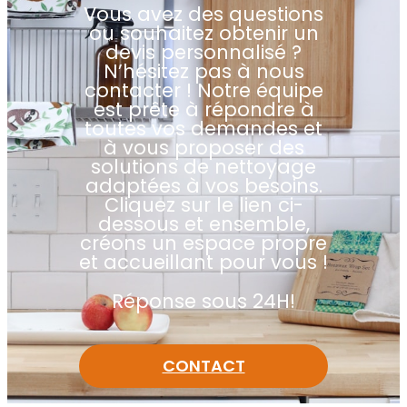
Vous avez des questions
ou souhaitez obtenir un
devis personnalisé ?
N’hésitez pas à nous
contacter ! Notre équipe
est prête à répondre à
toutes vos demandes et
à vous proposer des
solutions de nettoyage
adaptées à vos besoins.
Cliquez sur le lien ci-
dessous et ensemble,
créons un espace propre
et accueillant pour vous !
Réponse sous 24H!
CONTACT